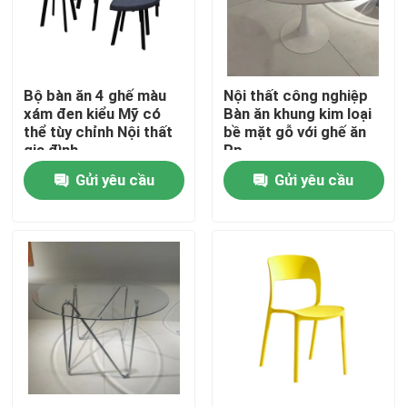
Sản phẩm
Bộ bàn ăn 4 ghế màu
Nội thất công nghiệp
Nội thất phòng gia đình
xám đen kiểu Mỹ có
Bàn ăn khung kim loại
thể tùy chỉnh Nội thất
bề mặt gỗ với ghế ăn
gia đình
Pp
Nội thất phòng khách
Gửi yêu cầu
Gửi yêu cầu
Nội thất phòng ăn
Tủ TV tùy chỉnh
Ghế quầy bar
Bàn cà phê tùy chỉnh