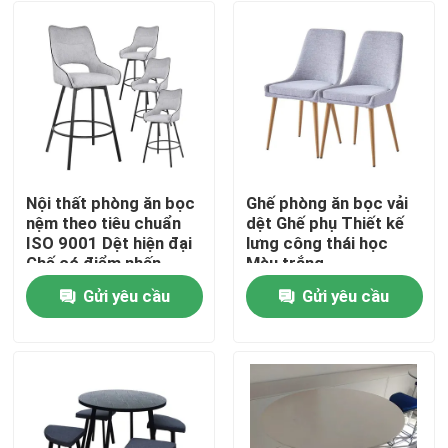
Nội thất phòng ăn bọc
Ghế phòng ăn bọc vải
nệm theo tiêu chuẩn
dệt Ghế phụ Thiết kế
ISO 9001 Dệt hiện đại
lưng công thái học
Ghế có điểm nhấn
Màu trắng
bằng chân kim loại
Gửi yêu cầu
Gửi yêu cầu
Nhà
Về chúng tôi
Địa chỉ liên hệ