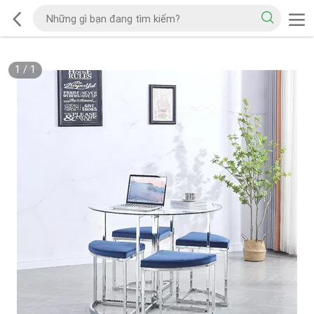
1
/
1