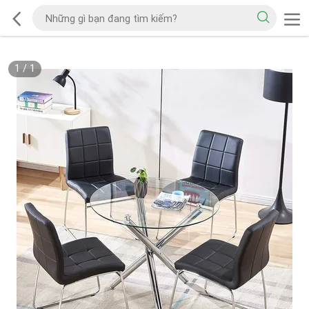
1
/
1