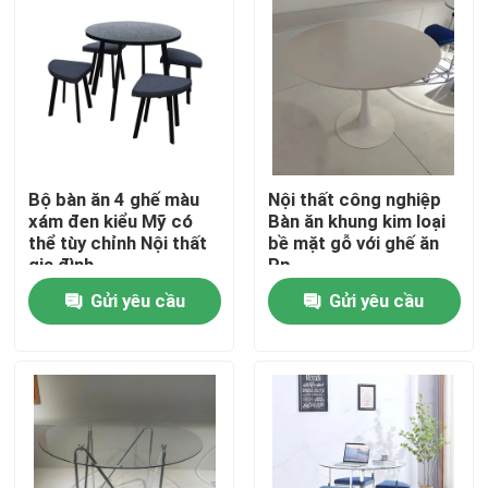
Bộ bàn ăn 4 ghế màu
Nội thất công nghiệp
xám đen kiểu Mỹ có
Bàn ăn khung kim loại
thể tùy chỉnh Nội thất
bề mặt gỗ với ghế ăn
gia đình
Pp
Gửi yêu cầu
Gửi yêu cầu
Nhà
Về chúng tôi
Địa chỉ liên hệ