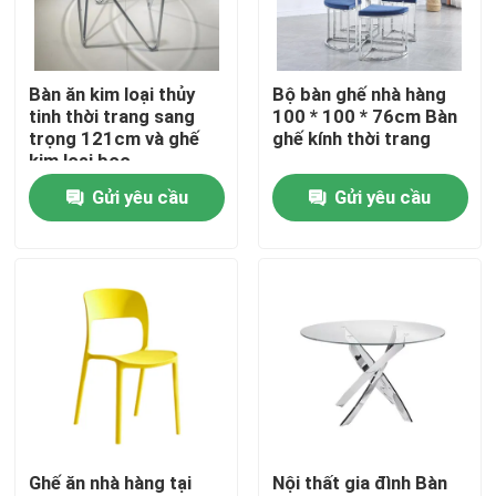
Sản phẩm
Bàn ăn kim loại thủy
Bộ bàn ghế nhà hàng
tinh thời trang sang
100 * 100 * 76cm Bàn
Nội thất phòng gia đình
trọng 121cm và ghế
ghế kính thời trang
kim loại bọc
Gửi yêu cầu
Gửi yêu cầu
Nội thất phòng khách
Nội thất phòng ăn
Tủ TV tùy chỉnh
Ghế quầy bar
Ghế ăn nhà hàng tại
Nội thất gia đình Bàn
Bàn cà phê tùy chỉnh