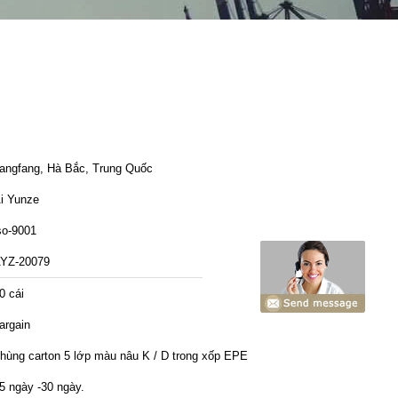
angfang, Hà Bắc, Trung Quốc
i Yunze
so-9001
YZ-20079
0 cái
argain
hùng carton 5 lớp màu nâu K / D trong xốp EPE
5 ngày -30 ngày.