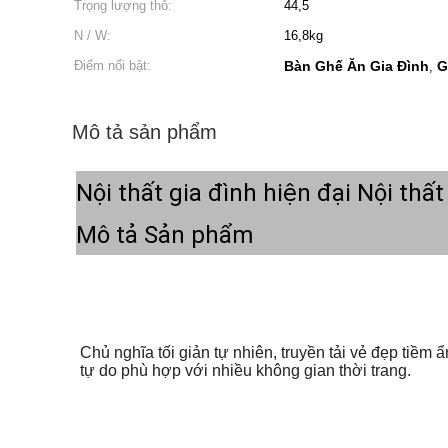
Trọng lượng thô:
44,5
N / W:
16,8kg
Điểm nổi bật:
Bàn Ghế Ăn Gia Đình
G
,
Mô tả sản phẩm
Nội thất gia đình hiện đại Nội th
Mô tả Sản phẩm
Chủ nghĩa tối giản tự nhiên, truyền tải vẻ đẹp tiềm ẩn
tự do phù hợp với nhiều không gian thời trang.