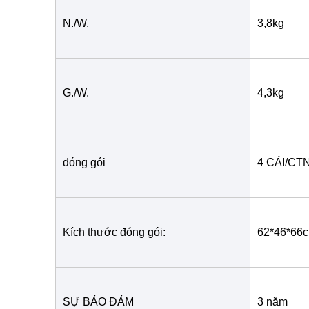
N./W.
3,8kg
G./W.
4,3kg
đóng gói
4 CÁI/CT
Kích thước đóng gói:
62*46*66
SỰ BẢO ĐẢM
3 năm