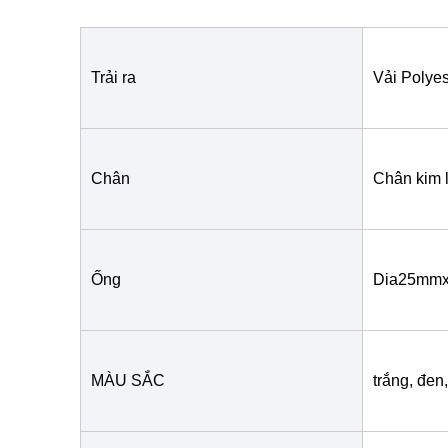
Trải ra
Vải Polye
Chân
Chân kim 
Ống
Dia25mm
MÀU SẮC
trắng, đen,