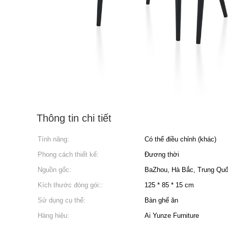
Thông tin chi tiết
Tính năng:
Có thể điều chỉnh (khác)
Phong cách thiết kế:
Đương thời
Nguồn gốc:
BaZhou, Hà Bắc, Trung Qu
Kích thước đóng gói::
125 * 85 * 15 cm
Sử dụng cụ thể:
Bàn ghế ăn
Hàng hiệu:
Ai Yunze Furniture