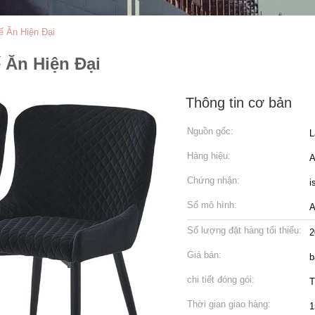
ế Ăn Hiện Đại
 Ăn Hiện Đại
Thông tin cơ bản
Nguồn gốc:
L
Hàng hiệu:
A
Chứng nhận:
i
Số mô hình:
A
Số lượng đặt hàng tối thiểu:
2
Giá bán:
b
chi tiết đóng gói:
T
Thời gian giao hàng:
1