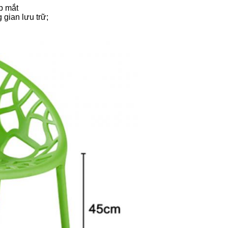
ẹp mắt
 gian lưu trữ;