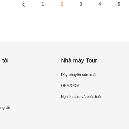
1
2
3
4
5
 tôi
Nhà máy Tour
Dây chuyền sản xuất
OEM/ODM
Nghiên cứu và phát triển
ng tôi