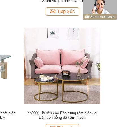
121cm và ghế kim loại bọc
Tiếp xúc
nhật hiện
iso9001 độ bền cao Bàn trung tâm hiện đại
 OEM
Bàn tròn bằng đá cẩm thạch