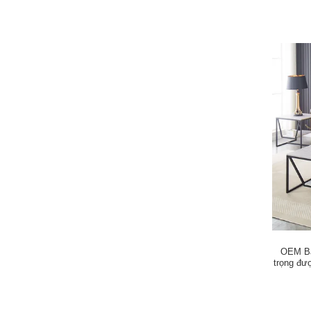
OEM Bà
trọng đư