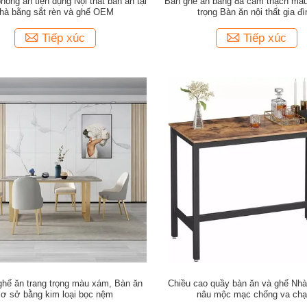
phòng ăn tiện dụng Nội thất bàn ăn tại
Bàn ghế ăn bằng đá cẩm thạch màu
hà bằng sắt rèn và ghế OEM
trọng Bàn ăn nội thất gia đì
Tiếp xúc
Tiếp xúc
ghế ăn trang trọng màu xám, Bàn ăn
Chiều cao quầy bàn ăn và ghế Nh
cơ sở bằng kim loại bọc nệm
nâu mộc mạc chống va ch