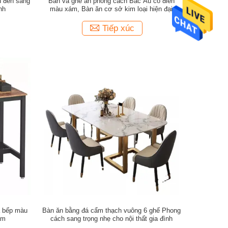
 đen sang
Bàn và ghế ăn phong cách Bắc Âu cổ điển
nh
màu xám, Bàn ăn cơ sở kim loại hiện đại
Tiếp xúc
à bếp màu
Bàn ăn bằng đá cẩm thạch vuông 6 ghế Phong
ạm
cách sang trọng nhẹ cho nội thất gia đình