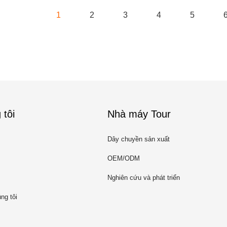
1
2
3
4
5
 tôi
Nhà máy Tour
Dây chuyền sản xuất
OEM/ODM
Nghiên cứu và phát triển
ng tôi