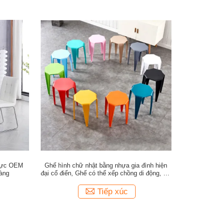
 lực OEM
Ghế hình chữ nhật bằng nhựa gia đình hiện
hàng
đại cổ điển, Ghế có thể xếp chồng di động, Dễ
dàng cất giữ
Tiếp xúc