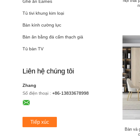
Nội thất 
Ghế ăn Eames
n
Tủ tivi khung kim loại
Bàn kính cường lực
Bàn ăn bằng đá cẩm thạch giả
Tủ bàn TV
Liên hệ chúng tôi
Zhang
Số điện thoại :
+86-13833678998
Tiếp xúc
Bàn và 