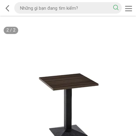
2
/
2