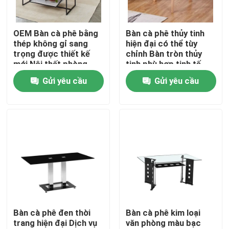
Sản phẩm
OEM Bàn cà phê bằng
Bàn cà phê thủy tinh
thép không gỉ sang
hiện đại có thể tùy
trọng được thiết kế
chỉnh Bàn tròn thủy
Nội thất phòng gia đình
mới Nội thất phòng
tinh phù hợp tinh tế
khách
Gửi yêu cầu
Gửi yêu cầu
Nội thất phòng khách
Nội thất phòng ăn
Tủ TV tùy chỉnh
Ghế quầy bar
Bàn cà phê đen thời
Bàn cà phê kim loại
trang hiện đại Dịch vụ
văn phòng màu bạc
Bàn cà phê tùy chỉnh