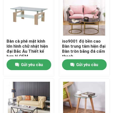
Bàn cà phê mặt kính
iso9001 độ bền cao
lớn hình chữ nhật hiện
Bàn trung tâm hiện đại
đại Bắc Âu Thiết kế
Bàn tròn bằng đá cẩm
hợp lý OEM
thạch
Gửi yêu cầu
Gửi yêu cầu
Nhà
Về chúng tôi
Địa chỉ liên hệ