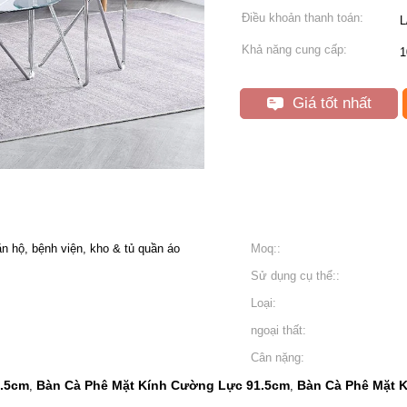
Điều khoản thanh toán:
L
Khả năng cung cấp:
1
Giá tốt nhất
n hộ, bệnh viện, kho & tủ quần áo
Moq::
Sử dụng cụ thể::
Loại:
ngoại thất:
Cân nặng:
1.5cm
Bàn Cà Phê Mặt Kính Cường Lực 91.5cm
Bàn Cà Phê Mặt 
,
,