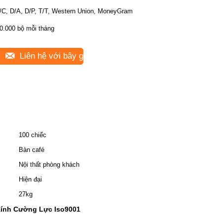
/C, D/A, D/P, T/T, Western Union, MoneyGram
0.000 bộ mỗi tháng
Liên hệ với bây giờ
100 chiếc
Bàn café
Nội thất phòng khách
Hiện đại
27kg
Kính Cường Lực Iso9001