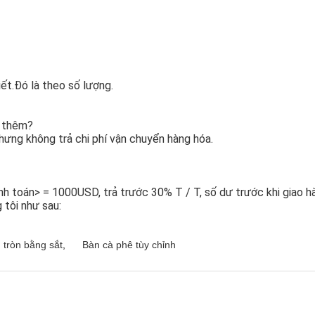
iết.Đó là theo số lượng.
c thêm?
nhưng không trả chi phí vận chuyển hàng hóa.
h toán> = 1000USD, trả trước 30% T / T, số dư trước khi giao h
g tôi như sau:
 tròn bằng sắt
,
Bàn cà phê tùy chỉnh