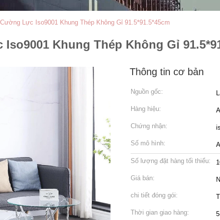
 Cường Lực Iso9001 Khung Thép Không Gỉ 91.5*91.5*45cm
 Iso9001 Khung Thép Không Gỉ 91.5*9
Thông tin cơ bản
Nguồn gốc:
L
Hàng hiệu:
A
Chứng nhận:
i
Số mô hình:
A
Số lượng đặt hàng tối thiểu:
1
Giá bán:
N
chi tiết đóng gói:
T
Thời gian giao hàng:
5