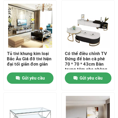
Tủ tivi khung kim loại
Có thể điều chỉnh TV
Bắc Âu Giá đỡ tivi hiện
Đứng để bàn cà phê
đại tối giản đơn giản
70 * 70 * 43cm Bàn
trung tâm cho phòng
khách có bộ lưu trữ
Gửi yêu cầu
Gửi yêu cầu
Nhà
Về chúng tôi
Địa chỉ liên hệ