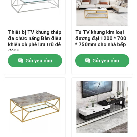
Sản phẩm
Thiết bị TV khung thép
Tủ TV khung kim loại
Nội thất phòng gia đình
đa chức năng Bàn điều
đương đại 1200 * 700
khiển cà phê lưu trữ dễ
* 750mm cho nhà bếp
dàng
Nội thất phòng khách
Gửi yêu cầu
Gửi yêu cầu
Nội thất phòng ăn
Tủ TV tùy chỉnh
Ghế quầy bar
Bàn cà phê tùy chỉnh