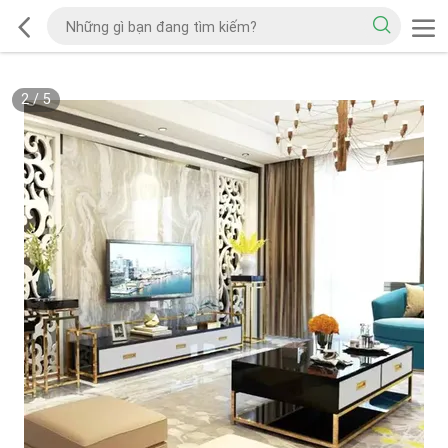
2
/
5