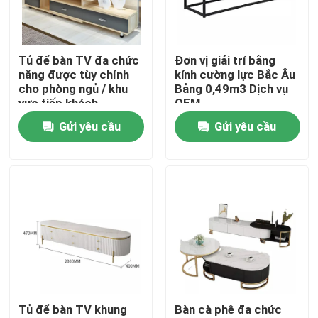
Sản phẩm
Tủ để bàn TV đa chức
Đơn vị giải trí bằng
năng được tùy chỉnh
kính cường lực Bắc Âu
Nội thất phòng gia đình
cho phòng ngủ / khu
Bảng 0,49m3 Dịch vụ
vực tiếp khách
OEM
Gửi yêu cầu
Gửi yêu cầu
Nội thất phòng khách
Nội thất phòng ăn
Tủ TV tùy chỉnh
Ghế quầy bar
Tủ để bàn TV khung
Bàn cà phê đa chức
Bàn cà phê tùy chỉnh