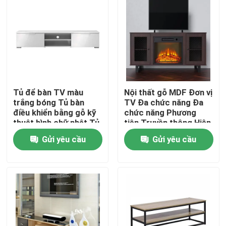
Tủ để bàn TV màu
Nội thất gỗ MDF Đơn vị
trắng bóng Tủ bàn
TV Đa chức năng Đa
điều khiển bằng gỗ kỹ
chức năng Phương
thuật hình chữ nhật Tủ
tiện Truyền thông Hiện
TV
đại với Kệ lưu trữ
Gửi yêu cầu
Gửi yêu cầu
Nhà
Về chúng tôi
Địa chỉ liên hệ