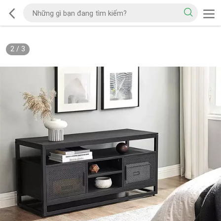
2
/
3